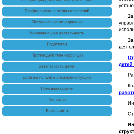
устан
Профилактика негативных явлений
За
Методические объединения
управл
исполн
Инновационная деятельность
За
Родителям
деятел
Противодействие коррупции
От
детей
Безопасность детей
Ра
Если вы попали в сложную ситуацию
Ко
Полезные ссылки
работ
Контакты
Ин
Карта сайта
Ст
Ин
струк