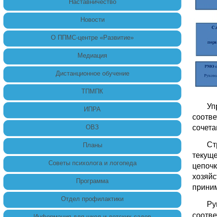
Наставничество
Новости
О ППМС-центре «Развитие»
Медиация
Дистанционное обучение
ТПМПК
Уп
ИПРА
соотве
ОВЗ
сочета
Ст
Планы
текуще
Советы психолога и логопеда
цепочк
хозяйс
Программа
приним
Отдел профилактики
Ру
соотв
Информация для школ и детских садов