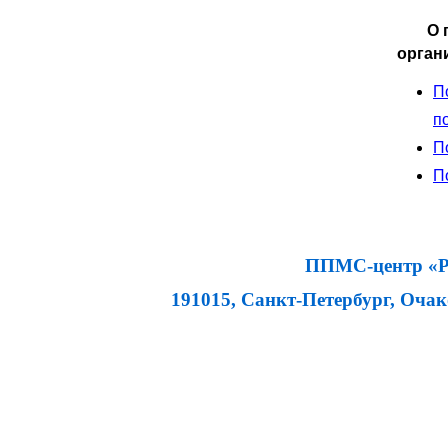
О 
орган
П
п
П
П
ППМС-центр «Ра
191015, Санкт-Петербург, Очаков