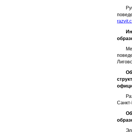
Ру
поведе
razvit.
Ин
образ
Ме
поведе
Лиговск
Об
струк
офици
Ра
Санкт
Об
образ
Эл