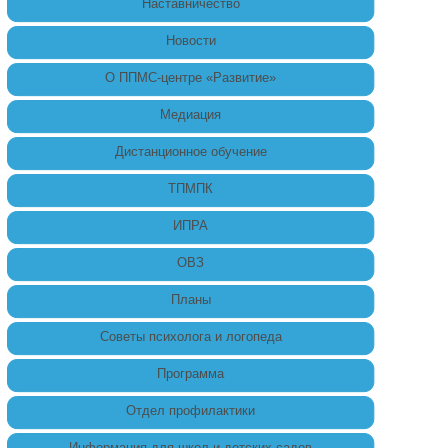
Наставничество
Новости
О ППМС-центре «Развитие»
Медиация
Дистанционное обучение
ТПМПК
ИПРА
ОВЗ
Планы
Советы психолога и логопеда
Программа
Отдел профилактики
Информация для школ и детских садов