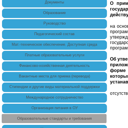
Документы
О прим
госуда
Образование
действ
Руководство
на осно
програ
Педагогический состав
утвержд
госуда
Мат.-техническое обеспечение. Доступная среда
програм
Платные образовательные услуги
Об утв
прилож
Финансово-хозяйственная деятельность
форме 
которы
Вакантные места для приема (перевода)
устана
Стипендии и другие виды материальной поддержки
отсутств
Международное сотрудничество
Организация питания в ОУ
Образовательные стандарты и требования